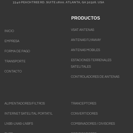
3340 PEACHTREE RD. SUITE 1800. ATLANTA, GA 30326. USA
PRODUCTOS
VSAT ANTENAS
INICIO
ANTENAS FLYAWAY
EMPRESA
ANTENAS MOBILES
FORMA DE PAGO
ESTACIONES TERRENALES
TRANSPORTE
SATELITALES
CONTACTO
CONTROLADORES DE ANTENAS
ALIMENTADORES/FILTROS
TRANCEPTORES
INTERNET SATELITAL PORTATIL
CONVERTIDORES
LNBS-LNAS-LNBFS
COMBINADORES / DIVISORES