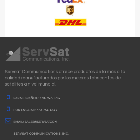
Servsat Communications ofrece productos de la más alta
calidad manufacturados por los mejores fabricantes de
satélites a nivel mundial.
PARA ESPAÑOL:
770-757-1767
FOR ENGLISH:
770-754-4547
EMAIL:
SALES@SERVSAT.COM
SERVSAT COMMUNICATIONS, INC.